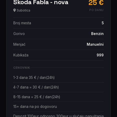
Škoda Fabia - nova
25 €
PO DANU
Subotica
Broj mesta
5
Gorivo
Benzin
Menjač
Manuelni
Kubikaža
999
CENOVNIK
1-3 dana 35 € / dan(24h)
4-7 dana = 30 € / dan(24h)
8-15 dana = 25 € / dan(24h)
15+ dana na po dogovoru
Depozit 100eur odnosno 300eur u slučaju napuštanja