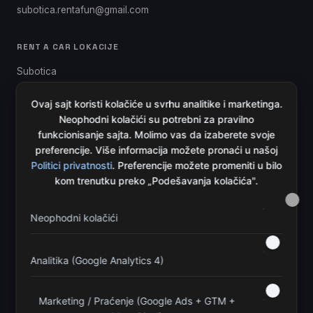
subotica.rentafun@gmail.com
RENT A CAR LOKACIJE
Subotica
Novi Sad
Ovaj sajt koristi kolačiće u svrhu analitike i marketinga.
Velika Plana
Neophodni kolačići su potrebni za pravilno
funkcionisanje sajta. Molimo vas da izaberete svoje
Senćanski put 63, 24000 Subotica
preferencije. Više informacija možete pronaći u našoj
Subotica
Politici privatnosti
. Preferencije možete promeniti u bilo
kom trenutku preko „Podešavanja kolačića".
VOZILA I USLUGE
Putnička vozila
Neophodni kolačići
Kombi vozila
Provera dostupnosti online
Analitika (Google Analytics 4)
INFORMACIJE
Marketing / Praćenje (Google Ads + GTM +