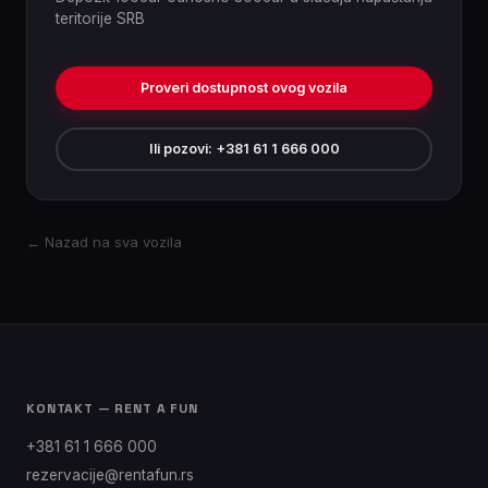
teritorije SRB
Proveri dostupnost ovog vozila
Ili pozovi: +381 61 1 666 000
← Nazad na sva vozila
KONTAKT — RENT A FUN
+381 61 1 666 000
rezervacije@rentafun.rs